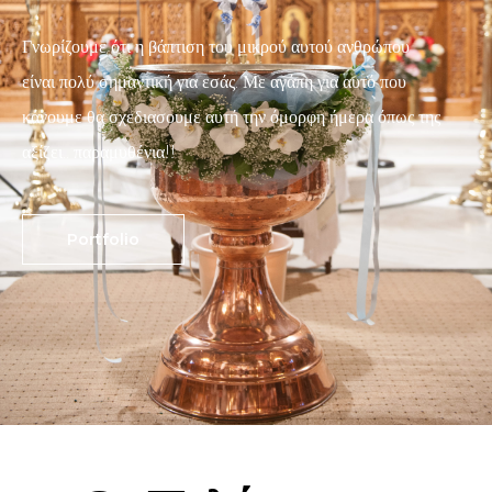
Γνωρίζουμε ότι η βάπτιση του μικρού αυτού ανθρώπου
είναι πολύ σημαντική για εσάς. Με αγάπη για αυτό που
κάνουμε θα σχεδιασουμε αυτή την όμορφη ήμερα όπως της
αξίζει.. παραμυθένια!!
Portfolio