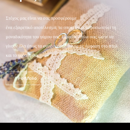
Στόχος μας είναι να σας προσφέρουμε
ένα εξαιρετικό αποτέλεσμα, το οποίο θα αντιπροσωπεύει τη
μοναδικότητα του γάμου σας. Είμαστε δίπλα σας, ώστε να
γίνουν όλα όπως τα ονειρεύεστε, πάντα με έμφαση στο στυλ
και το γούστο σας!
Portfolio